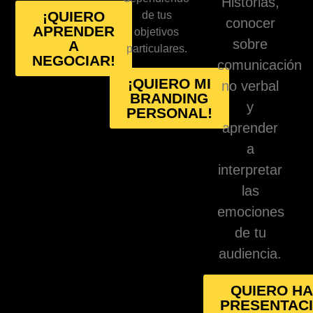
Historias,
¡QUIERO
de tus
conocer
APRENDER
objetivos
sobre
A
particulares.
NEGOCIAR!
comunicación
¡QUIERO MI
no verbal
BRANDING
y
PERSONAL!
aprender
a
interpretar
las
emociones
de tu
audiencia.
QUIERO H
PRESENTAC