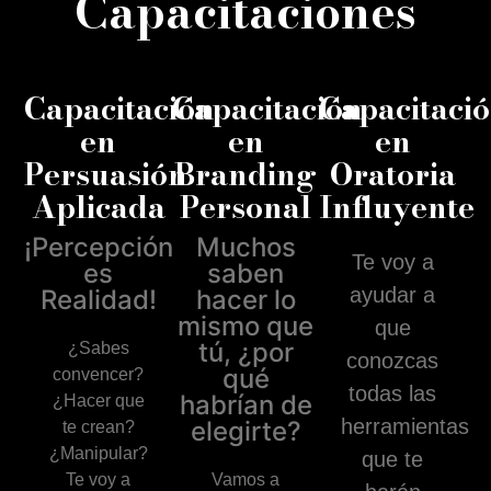
Capacitaciones
Capacitación
Capacitación
Capacitaci
en
en
en
Persuasión
Branding
Oratoria
Aplicada
Personal
Influyente
¡Percepción
Muchos
Te voy a
es
saben
ayudar a
Realidad!
hacer lo
mismo que
que
tú, ¿por
¿Sabes
conozcas
qué
convencer?
todas las
habrían de
¿Hacer que
herramientas
elegirte?
te crean?
¿Manipular?
que te
Te voy a
Vamos a